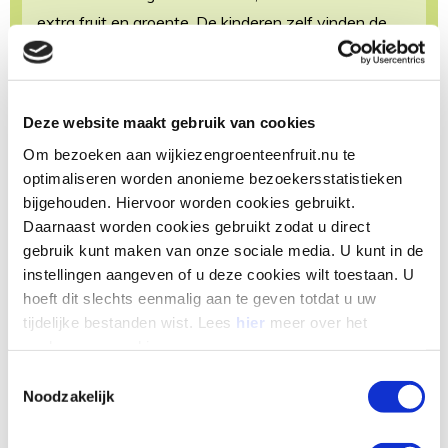
extra fruit en groente. De kinderen zelf vinden de
variatie leuk, elke week krijgen ze drie verschillende
soorten groente of fruit. Ook komen de kinderen in
aanraking met nieuw fruit. Dit wordt ook goed
Deze website maakt gebruik van cookies
ontvangen.
Om bezoeken aan wijkiezengroenteenfruit.nu te
Een van de vaders op school is een kok, hij vindt het
optimaliseren worden anonieme bezoekersstatistieken
leuk om het fruit op een mooie manier te serveren.
bijgehouden. Hiervoor worden cookies gebruikt.
Daarnaast worden cookies gebruikt zodat u direct
Het wordt in leuke vormpjes gesneden, zodat het
gebruik kunt maken van onze sociale media. U kunt in de
aantrekkelijk wordt aangeboden voor de kinderen.
instellingen aangeven of u deze cookies wilt toestaan. U
De kinderen willen het op die manier sneller eten.
hoeft dit slechts eenmalig aan te geven totdat u uw
Ook maakt de vader soms een dip voor bij de
tijdelijke bestanden wist. Lees
hier
meer over het
groente.
opslaan van cookies.
Hoe doet de school het na EU-
Toestemmingsselectie
Noodzakelijk
Schoolfruit? Ging de school door met
een schoolfruitbeleid?