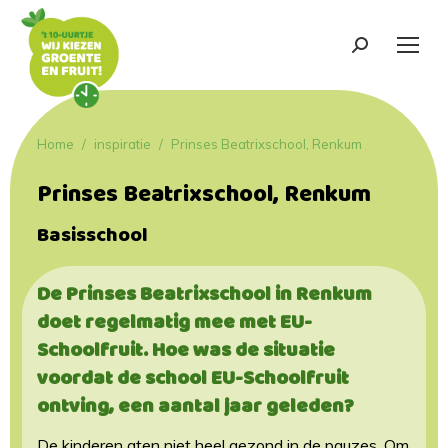
Search:
Je bent hier:
Home
inspiratie
Prinses Beatrixschool, Renkum
Prinses Beatrixschool, Renkum
Basisschool
De Prinses Beatrixschool in Renkum
doet regelmatig mee met EU-
Schoolfruit. Hoe was de situatie
voordat de school EU-Schoolfruit
ontving, een aantal jaar geleden?
De kinderen aten niet heel gezond in de pauzes. Om