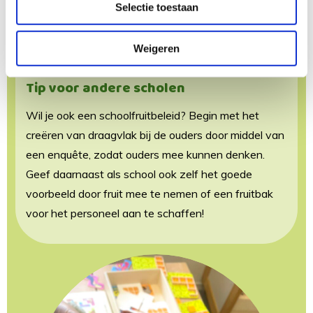
opgesteld. Er is veel aandacht voor voedseleducatie
Selectie toestaan
met kooklessen, gezonde ontbijtlessen en de Schijf
van Vijf. We willen onze kook- en moestuinambities
Weigeren
verder uitbreiden in het nieuwe schoolgebouw.
Tip voor andere scholen
Wil je ook een schoolfruitbeleid? Begin met het
creëren van draagvlak bij de ouders door middel van
een enquête, zodat ouders mee kunnen denken.
Geef daarnaast als school ook zelf het goede
voorbeeld door fruit mee te nemen of een fruitbak
voor het personeel aan te schaffen!