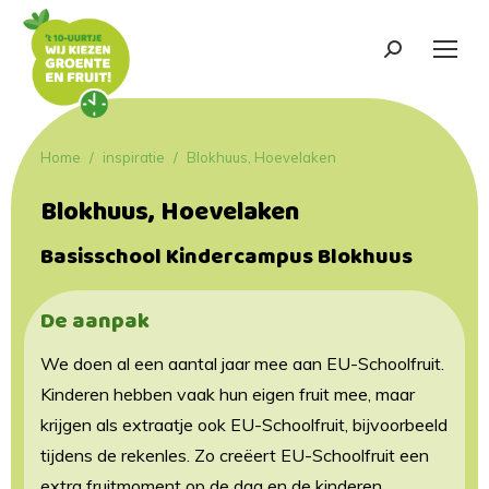
Search:
Je bent hier:
Home
inspiratie
Blokhuus, Hoevelaken
Blokhuus, Hoevelaken
Basisschool Kindercampus Blokhuus
De aanpak
We doen al een aantal jaar mee aan EU-Schoolfruit.
Kinderen hebben vaak hun eigen fruit mee, maar
krijgen als extraatje ook EU-Schoolfruit, bijvoorbeeld
tijdens de rekenles. Zo creëert EU-Schoolfruit een
extra fruitmoment op de dag en de kinderen