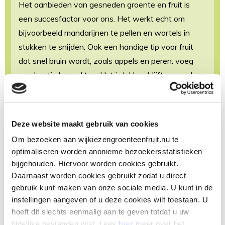
Het aanbieden van gesneden groente en fruit is
een succesfactor voor ons. Het werkt echt om
bijvoorbeeld mandarijnen te pellen en wortels in
stukken te snijden. Ook een handige tip voor fruit
dat snel bruin wordt, zoals appels en peren: voeg
een beetje kaneel toe. Het is lekker, blijft gezond, en
je ziet het niet als het een beetje bruin is geworden!
Uitdagingen
Deze website maakt gebruik van cookies
Een uitdaging ligt in het aanbieden van onbekende
Om bezoeken aan wijkiezengroenteenfruit.nu te
groente- en fruitsoorten. Het helpt om kinderen aan
optimaliseren worden anonieme bezoekersstatistieken
te moedigen nieuwe smaken te proberen, maar ze
bijgehouden. Hiervoor worden cookies gebruikt.
hoeven het niet op te eten als ze het niet lekker
Daarnaast worden cookies gebruikt zodat u direct
vinden. Onbekende fruitsoorten kunnen ook voor
gebruik kunt maken van onze sociale media. U kunt in de
verrassende momenten zorgen: veel kinderen
instellingen aangeven of u deze cookies wilt toestaan. U
hoeft dit slechts eenmalig aan te geven totdat u uw
vonden een kaki heerlijk!
tijdelijke bestanden wist. Lees
hier
meer over het