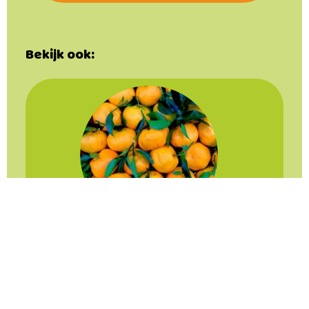
Bekijk ook:
Prinses Beatrixschool, Renkum
“Zorg ervoor dat het een feestje wordt”